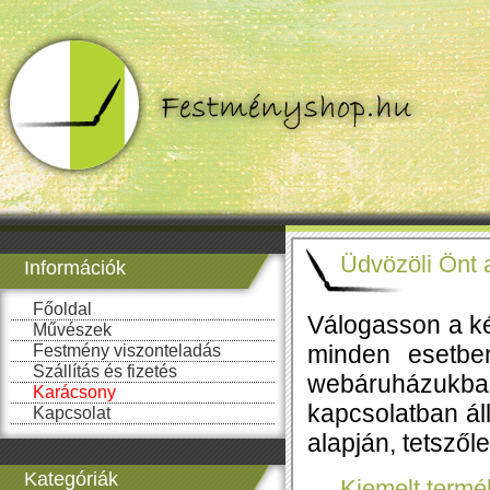
Üdvözöli Önt 
Információk
Főoldal
Válogasson a k
Művészek
minden esetben
Festmény viszonteladás
Szállítás és fizetés
webáruházukb
Karácsony
kapcsolatban áll
Kapcsolat
alapján, tetsző
Kategóriák
Kiemelt termé