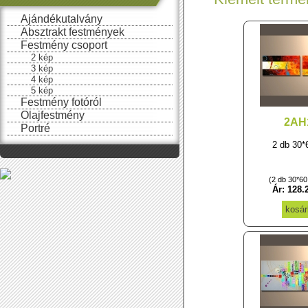
Ajándékutalvány
Absztrakt festmények
Festmény csoport
2 kép
3 kép
4 kép
5 kép
Festmény fotóról
Olajfestmény
2AH
Portré
2 db 30*
(2 db 30*6
Ár: 128.