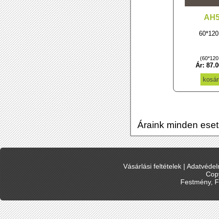
AH
60*12
(60*120
Ár: 87.0
Áraink minden eset
Vásárlási feltételek
|
Adatvédelm
Cop
Festmény, F