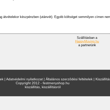
g átvételekor készpénzben (utánvét). Egyéb költséget semmilyen címen nem
Szállításban a
HappyMoving.hu
a partnerünk
lek
|
Adatvédelmi nyilatkozat
|
Általános szerződési feltételek
|
Kiszállítá
Copyright 2012 - festmenyshop.hu
kiszállítás, kiszállításról