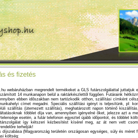
ás és fizetés
hu webáruházban megrendelt termékeket a GLS futárszolgálattal juttatjuk 
számított 14 munkanapon belül a raktárkészlettől függően. Futáraink hétközn
ennyiben ebben időszakban nem tartózkodik otthon, szállítási címként cél
unkahelyi címet megadni. Speciális szállítási igényt is teljesítünk, pl: ko
lüli szállítás (ütemezett szállítás), meghatározott napon történő kiszállítás
áltatásoknak többlet díja van, amennyiben igényelné őket, jelezze azt a me
telensége esetén, a futár telefonon egyeztet újabb időpontot, és többlet költ
társzolgálat így kétszeri kézbesítést kísérel meg, az át nem vett csoma
endelőre terheljük!
s díjszabása (Magyarország területén országosan egységes, súly és méret 
si költség: