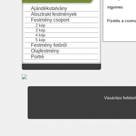
ingyenes
Ajándékutalvány
Absztrakt festmények
Festmény csoport
Fizetés a csoma
2 kép
3 kép
4 kép
5 kép
Festmény fotóról
Olajfestmény
Portré
Vásárlási feltéte