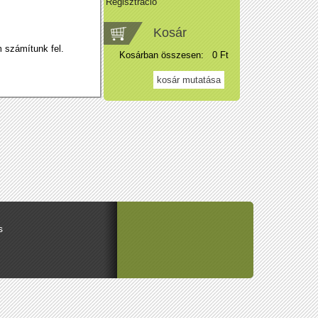
Regisztráció
Kosár
 számítunk fel.
Kosárban összesen:
0 Ft
s