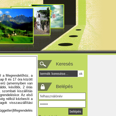
Keresés
el a Megrendelőhöz, a
ap 8 és 17 óra között
szerű (amennyiben van
Belépés
rábbi, későbbi, 2 órás
, szombati kiszállítás
grendeléskor. Az első
ség nélkül kézbesíti a
gok visszaszállítási
független)Megrendelés