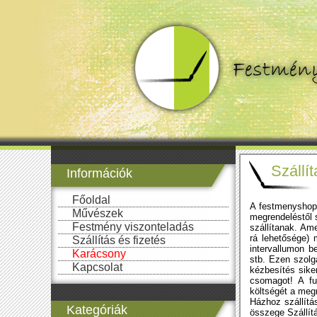
Szállít
Információk
Főoldal
A festmenyshop.
Művészek
megrendeléstől 
Festmény viszonteladás
szállítanak. Am
rá lehetősége) m
Szállítás és fizetés
intervallumon be
Karácsony
stb. Ezen szolg
Kapcsolat
kézbesítés siker
csomagot! A fu
költségét a megr
Házhoz szállítá
Kategóriák
összege Szállítá