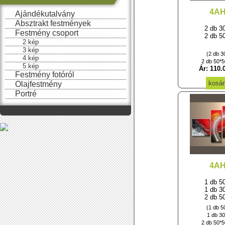
4A
Ajándékutalvány
Absztrakt festmények
2 db 3
Festmény csoport
2 db 5
2 kép
3 kép
(2 db 3
4 kép
2 db 50*
5 kép
Ár: 110.
Festmény fotóról
Olajfestmény
Portré
4A
1 db 5
1 db 3
2 db 5
(1 db 5
1 db 3
2 db 50*