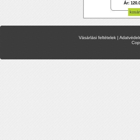
Ár: 120.
Vásárlási feltételek
|
Adatvédelm
Cop