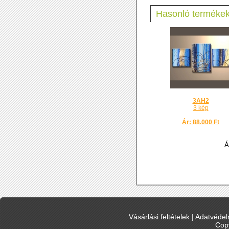
Hasonló termékek
3AH2
3 kép
Ár: 88.000 Ft
Á
Vásárlási feltételek
|
Adatvédelm
Cop