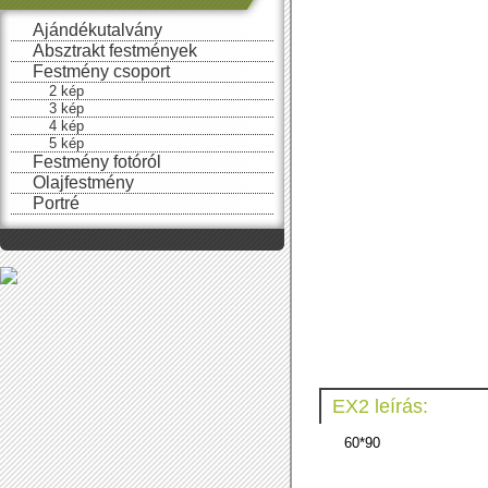
Ajándékutalvány
Absztrakt festmények
Festmény csoport
2 kép
3 kép
4 kép
5 kép
Festmény fotóról
Olajfestmény
Portré
EX2 leírás:
60*90