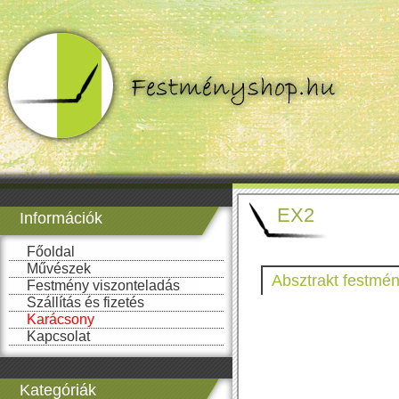
EX2
Információk
Főoldal
Művészek
Absztrakt festmén
Festmény viszonteladás
Szállítás és fizetés
Karácsony
Kapcsolat
Kategóriák