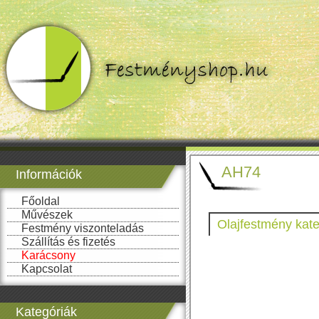
AH74
Információk
Főoldal
Művészek
Olajfestmény kate
Festmény viszonteladás
Szállítás és fizetés
Karácsony
Kapcsolat
Kategóriák