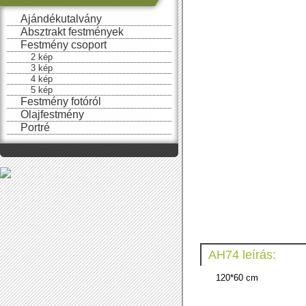
Ajándékutalvány
Absztrakt festmények
Festmény csoport
2 kép
3 kép
4 kép
5 kép
Festmény fotóról
Olajfestmény
Portré
AH74 leírás:
120*60 cm