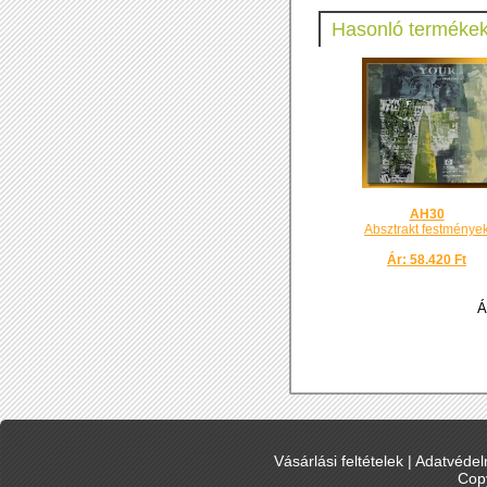
Hasonló termékek
AH30
Absztrakt festménye
Ár: 58.420 Ft
Á
Vásárlási feltételek
|
Adatvédelm
Cop