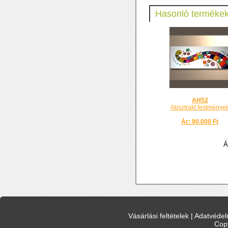
Hasonló termékek
AH52
Absztrakt festménye
Ár: 90.000 Ft
Á
Vásárlási feltételek
|
Adatvédelm
Cop