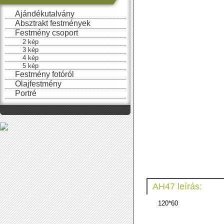
Ajándékutalvány
Absztrakt festmények
Festmény csoport
2 kép
3 kép
4 kép
5 kép
Festmény fotóról
Olajfestmény
Portré
AH47 leírás:
120*60