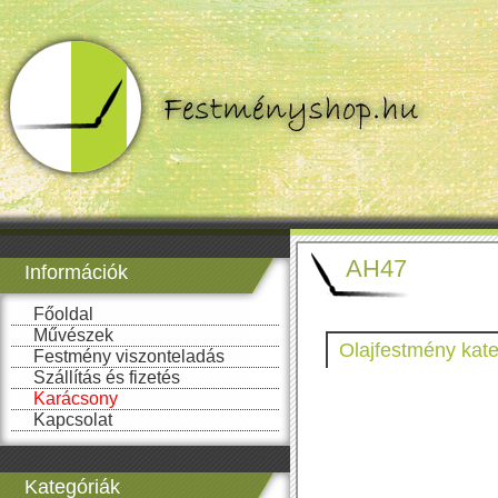
AH47
Információk
Főoldal
Művészek
Olajfestmény kate
Festmény viszonteladás
Szállítás és fizetés
Karácsony
Kapcsolat
Kategóriák